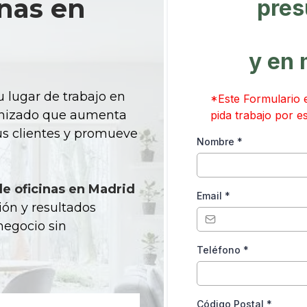
inas en
pres
y en
u lugar de trabajo en
*Este Formulario e
anizado que aumenta
pida trabajo por e
tus clientes y promueve
Nombre
*
de oficinas en Madrid
Email
*
ión y resultados
negocio sin
Teléfono
*
Código Postal
*