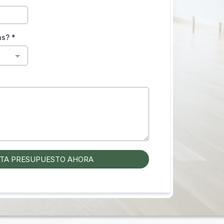
as?
*
ITA PRESUPUESTO AHORA